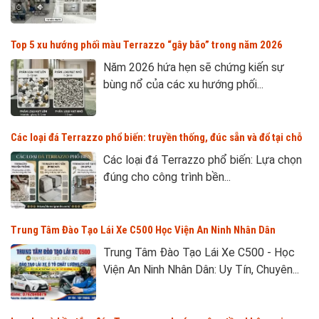
Top 5 xu hướng phối màu Terrazzo “gây bão” trong năm 2026
Năm 2026 hứa hẹn sẽ chứng kiến sự
bùng nổ của các xu hướng phối...
Các loại đá Terrazzo phổ biến: truyền thống, đúc sẵn và đổ tại chỗ
Các loại đá Terrazzo phổ biến: Lựa chọn
đúng cho công trình bền...
Trung Tâm Đào Tạo Lái Xe C500 Học Viện An Ninh Nhân Dân
Trung Tâm Đào Tạo Lái Xe C500 - Học
Viện An Ninh Nhân Dân: Uy Tín, Chuyên...