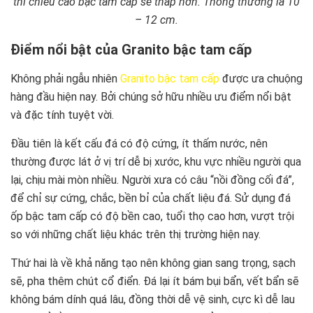
thì chiều cao bậc tam cấp sẽ thấp hơn. Thông thường là 10
– 12 cm.
Điểm nổi bật của Granito
bậc tam cấp
Không phải ngẫu nhiên
Granito bậc tam cấp
được ưa chuộng
hàng đầu hiện nay. Bởi chúng sở hữu nhiều ưu điểm nổi bật
và đặc tính tuyệt vời.
Đầu tiên là kết cấu đá có độ cứng, ít thấm nước, nên
thường được lát ở vị trí dễ bị xước, khu vực nhiều người qua
lại, chịu mài mòn nhiều. Người xưa có câu “nồi đồng cối đá”,
để chỉ sự cứng, chắc, bền bỉ của chất liệu đá. Sử dụng đá
ốp bậc tam cấp có độ bền cao, tuổi thọ cao hơn, vượt trội
so với những chất liệu khác trên thị trường hiện nay.
Thứ hai là về khả năng tạo nên không gian sang trọng, sạch
sẽ, pha thêm chút cổ điển. Đá lại ít bám bụi bẩn, vết bẩn sẽ
không bám dính quá lâu, đồng thời dễ vệ sinh, cực kì dễ lau