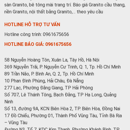
sàn Granito, bê tông mài trang trí. Báo giá Granito cầu thang,
nền Granito, nội thất bằng Granito,… theo yêu cầu
HOTLINE HỖ TRỢ TƯ VẤN
Hotline công trình: 0961675656
HOTLINE BÁO GIÁ: 0961675656
58 Nguyễn Hoàng Tôn, Xuân La, Tây Hồ, Hà Nội
369 Nguyễn Trãi, P. Nguyễn Cư Trinh, Q. 1, Tp. Hồ Chí Minh
89 Trần Não, P. Bình An, Q. 2, Tp. Hồ Chí Minh
10 Phan Đình Phùng, Hải Châu, Đà Nẵng
277 Lạc, Phường Đằng Giang, TP Hải Phòng
Số 707, Lê Thánh Tông, Bạch Đằng, TP Hạ Long, Quảng
Ninh
Số 13, đường 9A, KCN Biên Hòa 2, TP. Biên Hòa, Đồng Nai
17 Đồ Chiểu, Phường 01, Thành Phố Vũng Tàu, Tỉnh Bà Rịa
– Vũng Tàu
Đường N3, Tổ 7, KDC Kim Thanh, Phường Khánh Bình, TP