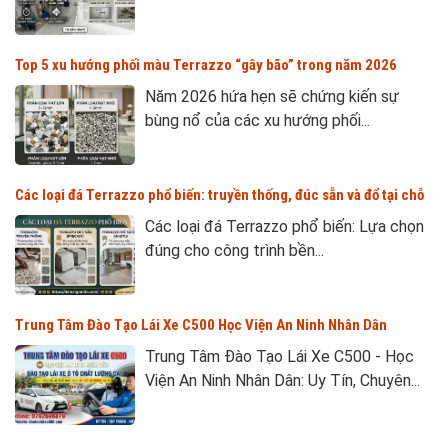
Top 5 xu hướng phối màu Terrazzo “gây bão” trong năm 2026
Năm 2026 hứa hẹn sẽ chứng kiến sự
bùng nổ của các xu hướng phối...
Các loại đá Terrazzo phổ biến: truyền thống, đúc sẵn và đổ tại chỗ
Các loại đá Terrazzo phổ biến: Lựa chọn
đúng cho công trình bền...
Trung Tâm Đào Tạo Lái Xe C500 Học Viện An Ninh Nhân Dân
Trung Tâm Đào Tạo Lái Xe C500 - Học
Viện An Ninh Nhân Dân: Uy Tín, Chuyên...